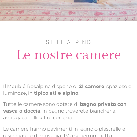
STILE ALPINO
Le nostre camere
Il Meublé Rosalpina dispone di
21 camere
, spaziose e
luminose, in
tipico stile alpino
.
Tutte le camere sono dotate di
bagno privato con
vasca o doccia
; in bagno troverete
biancheria
,
asciugacapelli
,
kit di cortesia
.
Le camere hanno pavimenti in legno o piastrelle e
dispongono di
scrivania
,
TV a schermo piatto
,